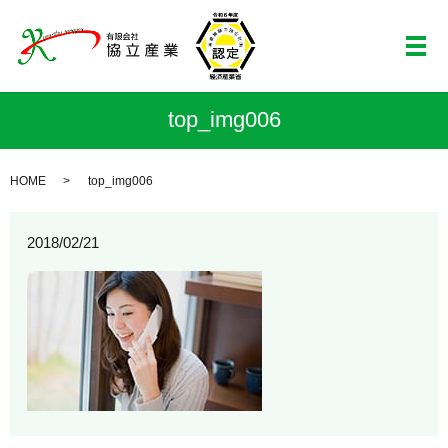
メ
top_img006
HOME
top_img006
2018/02/21