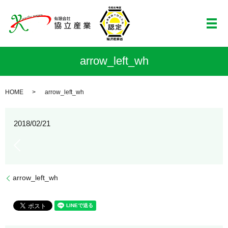
メ
arrow_left_wh
HOME
arrow_left_wh
2018/02/21
arrow_left_wh