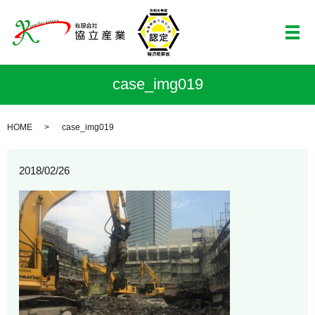
メ
case_img019
HOME
case_img019
2018/02/26